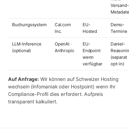
Versand-
Metadat
Buchungssystem
Cal.com
EU-
Demo-
Inc.
Hosted
Termine
LLM-Inference
OpenAI ·
EU-
Daniel-
(optional)
Anthropic
Endpoint
Reasoni
wenn
(separat
verfügbar
opt-in)
Auf Anfrage:
Wir können auf Schweizer Hosting
wechseln (Infomaniak oder Hostpoint) wenn Ihr
Compliance-Profil dies erfordert. Aufpreis
transparent kalkuliert.